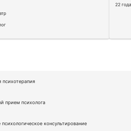
22 год
атр
лог
я психотерапия
й прием психолога
 психологическое консультирование