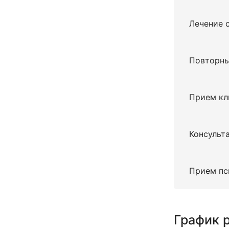
Лечение 
Повторны
Прием кл
Консульт
ВЫЗЫВ
Прием пс
ПОЛУЧИТЬ 
СВЯЗАТ
График 
Спасибо з