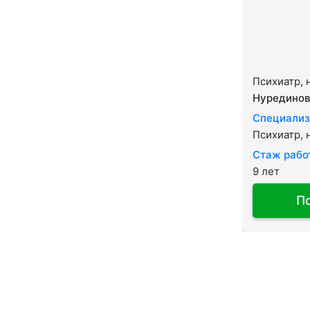
Психиатр, 
Нурединов
Специализ
Психиатр, 
Стаж рабо
9 лет
П