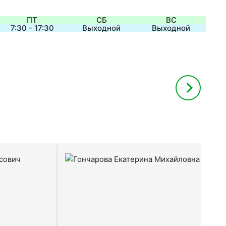
ю
ПТ
СБ
ВС
7:30 - 17:30
Выходной
Выходной
отке
отке
отке
отке